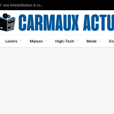
Javier Bardem brille dans Cape Fear sur Apple TV: une interprétation à couper le souffle
Loisirs
Maison
High-Tech
Mode
Ec