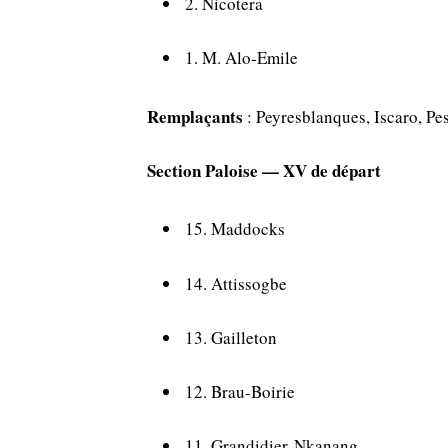
2. Nicotera
1. M. Alo‑Emile
Remplaçants
: Peyresblanques, Iscaro, Pe
Section Paloise — XV de départ
15. Maddocks
14. Attissogbe
13. Gailleton
12. Brau‑Boirie
11. Grandidier‑Nkanang