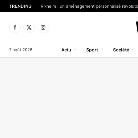
TRENDING
Rixheim : un aménagement personnalisé révolutio
Facebook
X
Instagram
(Twitter)
7 août 2026
Actu
Sport
Société