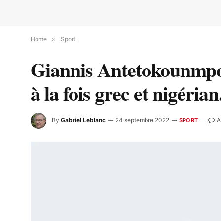
Home
»
Sport
Giannis Antetokounmpo 
à la fois grec et nigérian
By
Gabriel Leblanc
24 septembre 2022
A
SPORT