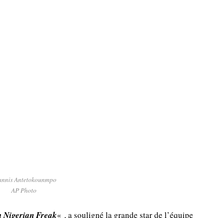
annis Antetokounmpo
AP Photo
n Nigerian Freak
« , a souligné la grande star de l’équipe