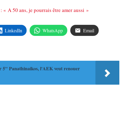
« A 50 ans, je pourrais être amer aussi »
LinkedIn
WhatsApp
Email
r 5" Panathinaikos, l'AEK veut renouer