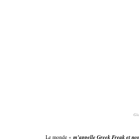
Gi
Le monde «
m’appelle Greek Freak et no