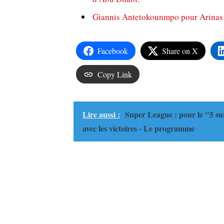
Giannis Antetokounmpo pour Arinas : 
Facebook
Share on X
Copy Link
Lire aussi :
Super League : pour le "5 su
avec les victoires - Le programme