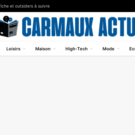
iche et outsiders à suivre
Loisirs
Maison
High-Tech
Mode
Ec