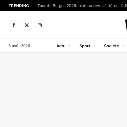
TRENDING
Tour de Burgos 2026: plateau dévoilé, têtes d’aff
Facebook
X
Instagram
(Twitter)
8 août 2026
Actu
Sport
Société