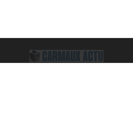
Facebook
X
Pinterest
Vimeo
WhatsApp
TikTok
Instagram
(Twitter)
ACTUALITÉS
High-Tech
Mode
Actu
Ecologie
Sport
Culture
Société